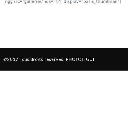
[ngg src=”galleries” ids=”14″ display=”basic_thumbnail”]
©2017 Tous droits réservés. PHOTOTIGUI